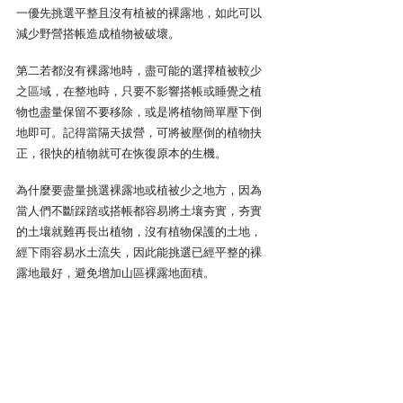
一優先挑選平整且沒有植被的裸露地，如此可以
減少野營搭帳造成植物被破壞。
第二若都沒有裸露地時，盡可能的選擇植被較少
之區域，在整地時，只要不影響搭帳或睡覺之植
物也盡量保留不要移除，或是將植物簡單壓下倒
地即可。記得當隔天拔營，可將被壓倒的植物扶
正，很快的植物就可在恢復原本的生機。
為什麼要盡量挑選裸露地或植被少之地方，因為
當人們不斷踩踏或搭帳都容易將土壤夯實，夯實
的土壤就難再長出植物，沒有植物保護的土地，
經下雨容易水土流失，因此能挑選已經平整的裸
露地最好，避免增加山區裸露地面積。