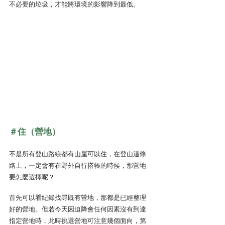
不必要的垃圾，才能將環境的影響降到最低。
＃住（營地）
不是所有登山路線都有山屋可以住，在登山這條
路上，一定會有在野外自行搭帳的時候，那營地
要怎麼選擇呢？
首先可以看紀錄找尋既有營地，那都是已經整理
好的營地。但若今天因迫降會任何因素沒有到達
指定營地時，此時挑選營地可注意幾個面向，第