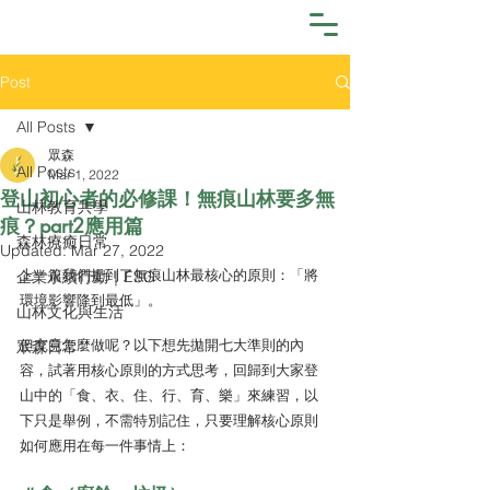
Post
All Posts
眾森
All Posts
Mar 1, 2022
登山初心者的必修課！無痕山林要多無
山林教育共學
痕？part2應用篇
森林療癒日常
Updated:
Mar 27, 2022
上一篇我們提到了無痕山林最核心的原則：「將
企業永續行動｜ESG
環境影響降到最低」。
山林文化與生活
但究竟怎麼做呢？以下想先拋開七大準則的內
眾森日常
容，試著用核心原則的方式思考，回歸到大家登
山中的「食、衣、住、行、育、樂」來練習，以
下只是舉例，不需特別記住，只要理解核心原則
如何應用在每一件事情上：