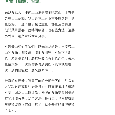
＃食（廚餘、垃圾）
民以食為天，即使上山還是需要吃東西，才有體
力在山上活動。登山菜單上有個重要觀念是「適
量就好」，適「量」包含重量、熱量及營養量，
但開菜單需要一些時間練習，也有些方法，這將
另外寫一篇文章跟大家分享。
不過登山初心者我們可以先做到的是，只要帶上
山的食物，都要盡可能地食用完，不留下「廚
餘」為最高原則，若吃完發現有廚餘產生，表示
量估太多，下次就需要再次調整（菜單就是在一
次一次的經驗裡，越來越精準）。
若真的有廚餘，請盡可能的全部帶下山，常常有
人問說果皮或是生廚餘是否可以直接掩埋？建議
不要！因為山上氣溫低，掩埋的食物需要很長的
時間才能分解，除了容易生長蚊蟲，也容易讓野
生動物誤食（你都不吃了，就不要留給其他動物
了吧）。