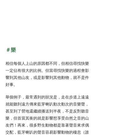
＃樂
相信每個人上山的原因都不同，但相信尋找快樂
一定佔有很大的比例。但當尋找快樂的過程會影
響到其他山友，或是影響到其他動物，就不是件
好事。
舉個例子，最常遇到的狀況是，走在步道上遠遠
就能聽到遠方傳來藍芽喇叭動次動次的音樂聲，
甚至到了營地還繼續播送到半夜，不是反對聽音
樂，但首當其衝的就是影響想享受自然之音的山
友們！再來，很多野生動物都是靠著聲音來求偶
交配，藍牙喇叭的聲音容易影響動物的棲息（誰