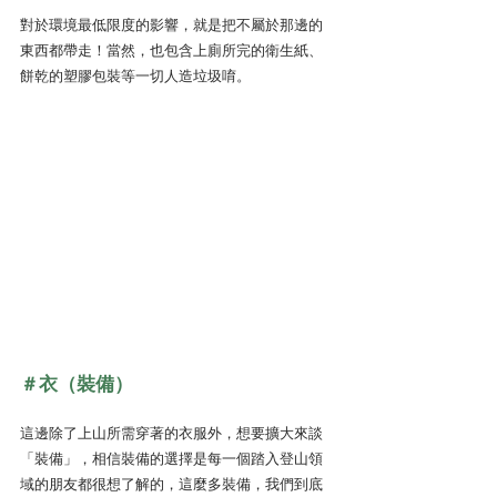
對於環境最低限度的影響，就是把不屬於那邊的
東西都帶走！當然，也包含上廁所完的衛生紙、
餅乾的塑膠包裝等一切人造垃圾唷。
＃衣（裝備）
這邊除了上山所需穿著的衣服外，想要擴大來談
「裝備」，相信裝備的選擇是每一個踏入登山領
域的朋友都很想了解的，這麼多裝備，我們到底