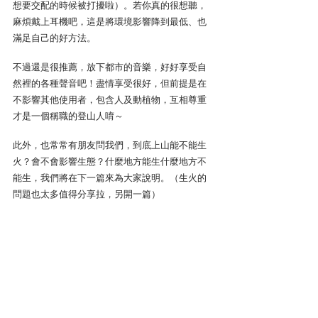
想要交配的時候被打擾啦）。若你真的很想聽，
麻煩戴上耳機吧，這是將環境影響降到最低、也
滿足自己的好方法。
不過還是很推薦，放下都市的音樂，好好享受自
然裡的各種聲音吧！盡情享受很好，但前提是在
不影響其他使用者，包含人及動植物，互相尊重
才是一個稱職的登山人唷～
此外，也常常有朋友問我們，到底上山能不能生
火？會不會影響生態？什麼地方能生什麼地方不
能生，我們將在下一篇來為大家說明。（生火的
問題也太多值得分享拉，另開一篇）