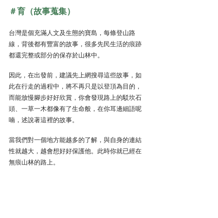
＃育（故事蒐集）
台灣是個充滿人文及生態的寶島，每條登山路
線，背後都有豐富的故事，很多先民生活的痕跡
都還完整或部分的保存於山林中。
因此，在出發前，建議先上網搜尋這些故事，如
此在行走的過程中，將不再只是以登頂為目的，
而能放慢腳步好好欣賞，你會發現路上的駁坎石
頭、一草一木都像有了生命般，在你耳邊細語呢
喃，述說著這裡的故事。
當我們對一個地方能越多的了解，與自身的連結
性就越大，越會想好好保護他。此時你就已經在
無痕山林的路上。