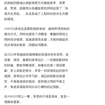
的廚餘則變成以廚餘堆肥方式種植香草、當季
蔬、野菜。菜園旁白色棚架裡也同時設置了「魚
菜共生系統」，在這形成了人類與自然共生共榮
的環境。
AMASS表述這是獲取新鮮食材、確保料理美味的
最佳方式。同時也展現了消費者、餐廳與環境之
間的良好循環。當維護環境永續，才能持續提供
良好美味的食材，回饋給消費者。
在2022年那趟旅程最興奮的莫過於秋冬菜單。從
音樂、環境、服務到菜單設計，一切都搭配得恰
到好處。整套用餐感受，就像在欣賞一場音樂
劇、穿上喜歡的香水，享受一切高潮迭起的前中
後調。菜單設計非常巧妙，酒品的搭配也很適
宜，不會搶過菜的風頭。菜和酒之間的平衡之
外，每道菜還能表現出自己獨特的記憶點。
在AMASS用上一餐，享受的不僅是美味，更是一
場藝術盛宴。