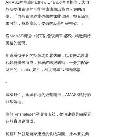
AMASS的主廚Matthew Orlando深深相信，大自
然所提供資源的可能性遠遠超出我們人類的想
像。「自然資源絕非你想的如此侷限，卻充滿無
限可能，身為廚師，要做的就是打破框架。」
從AMASS料理中就可以發現簡單裡不失精緻獨特
風格的體現。
那道看似平凡的招牌馬鈴薯烤餅，以發酵馬鈴薯
和麵粉烘烤而成，有著酸味與嚼勁，一旁搭配著
剁碎的shishito 奶油，極度簡單卻風味難忘。
-
這樣野性、永續在地的經營精神，AMASS執行的
非常落地。
位於Refshaleøen區濱海市郊，整棟建築是由廢棄
造船廠改建而成。
餐廳戶外就是自家建造的食物菜園。原本要丟棄