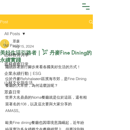
Post
All Posts
眾森
All Posts
Aug 15, 2024
美好生活引路者｜𓅯 丹麥Fine Dining的
山林教育共學
永續實踐
森林療癒日常
繼續跟著旅行腳步來看各國美好生活的方式！
企業永續行動｜ESG
位於丹麥Refshaleøen區濱海市郊，是Fine Dining
山林文化與生活
餐廳的大本營，為何這麼說呢？
眾森日常
世界大名鼎鼎的Noma餐廳就是位於這區，還有相
當著名的108，以及這次要與大家分享的
AMASS。
歐美Fine dining餐廳也因環境意識崛起，近年紛
紛落實許多永續概念在餐廳經營上。但要說到執