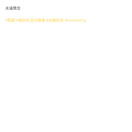
永遠懷念
#眾森
#美好生活引路者
#永續生活
#everybeing