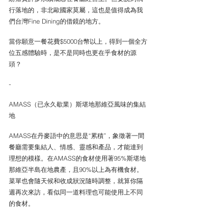
行落地的，非北歐國家莫屬，這也是值得成為我
們台灣Fine Dining的借鏡的地方。
當你願意一餐花費$5000台幣以上，得到一個全方
位五感體驗時，是不是同時也更在乎食材的源
頭？
-
AMASS（已永久歇業）斯堪地那維亞風味的集結
地
AMASS在丹麥語中的意思是“累積”，象徵著一間
餐廳需要集結人、情感、靈感和產品，才能達到
理想的模樣。在AMASS的食材使用著95%斯堪地
那維亞半島在地農產，且90%以上為有機食材。
菜單也會隨天候和收成狀況隨時調整，就算你隔
週再次來訪，看似同一道料理也可能使用上不同
的食材。