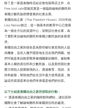
除了是一家蔬食咖啡店結合無包裝商店之外，在
Free bird cafe背後其實是一個協助緬甸的難民和
泰國少數民族群體發展的社會企業。
泰國自由之家（Thai Freedom House）2005年由
Lisa Nesser創立，從一個基本的教育中心已發展
為一個全方位的資源中心，並附設社會企業，為
了應對來自緬甸的難民和泰國少數民族的多樣需
求。
泰國自由之家的使命是為那些被社會忽視的人提
供機會，這些人幾乎隱形地生活在我們周圍。他
們可能是來自飽受戰爭摧殘國家的難民、被剝奪
基本人權的原住民和少數民族，以及那些因社會
壓力而陷入貧窮困境的人。透過教育、培訓、支
持和啟發，幫助他們在生活中盡力使用資源，無
論這些資源是來自他們本身還是他們的社區。
-
以下介紹是泰國自由之家所採取的行動：
☞ 透過泰國自由之家的咖啡館和網站，讓社區和
國際社會了解緬甸難民和泰國原住民的處境。