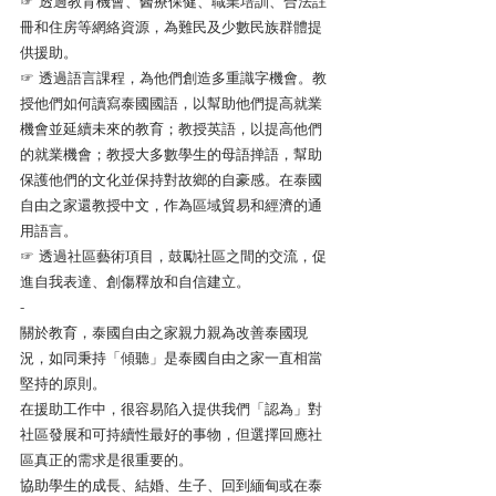
☞ 透過教育機會、醫療保健、職業培訓、合法註
冊和住房等網絡資源，為難民及少數民族群體提
供援助。
☞ 透過語言課程，為他們創造多重識字機會。教
授他們如何讀寫泰國國語，以幫助他們提高就業
機會並延續未來的教育；教授英語，以提高他們
的就業機會；教授大多數學生的母語掸語，幫助
保護他們的文化並保持對故鄉的自豪感。在泰國
自由之家還教授中文，作為區域貿易和經濟的通
用語言。
☞ 透過社區藝術項目，鼓勵社區之間的交流，促
進自我表達、創傷釋放和自信建立。
-
關於教育，泰國自由之家親力親為改善泰國現
況，如同秉持「傾聽」是泰國自由之家一直相當
堅持的原則。
在援助工作中，很容易陷入提供我們「認為」對
社區發展和可持續性最好的事物，但選擇回應社
區真正的需求是很重要的。
協助學生的成長、結婚、生子、回到緬甸或在泰