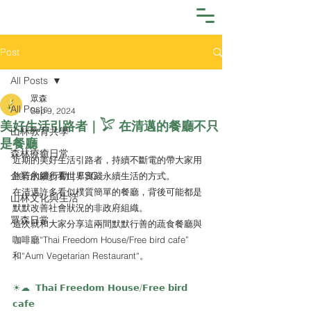
Post
All Posts
眾森
All Posts
Sep 9, 2024
美好生活引路者｜𓅯 在清邁的餐廳不只
山林教育共學
是餐廳
森林療癒日常
近期的美好生活引路者，持續不斷電的帶大家用
企業永續行動｜ESG
旅行的腳步看世界實踐永續生活的方式。
在清邁許多看似樸質簡單的餐廳，背後可能都是
山林文化與生活
默默改善社會狀況的非政府組織。
眾森日常
這次就和大家分享這兩間默默行善的蔬食餐廳與
咖啡廳“Thai Freedom House/Free bird cafe” 
和“Aum Vegetarian Restaurant“。
☀︎☁︎  𝗧𝗵𝗮𝗶 𝗙𝗿𝗲𝗲𝗱𝗼𝗺 𝗛𝗼𝘂𝘀𝗲/𝗙𝗿𝗲𝗲 𝗯𝗶𝗿𝗱 
𝗰𝗮𝗳𝗲