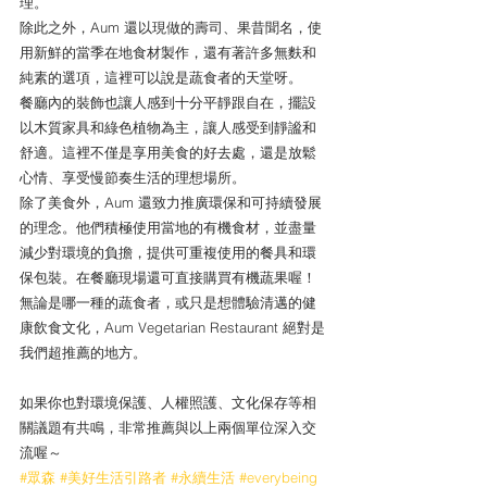
理。
除此之外，Aum 還以現做的壽司、果昔聞名，使
用新鮮的當季在地食材製作，還有著許多無麩和
純素的選項，這裡可以說是蔬食者的天堂呀。
餐廳內的裝飾也讓人感到十分平靜跟自在，擺設
以木質家具和綠色植物為主，讓人感受到靜謐和
舒適。這裡不僅是享用美食的好去處，還是放鬆
心情、享受慢節奏生活的理想場所。
除了美食外，Aum 還致力推廣環保和可持續發展
的理念。他們積極使用當地的有機食材，並盡量
減少對環境的負擔，提供可重複使用的餐具和環
保包裝。在餐廳現場還可直接購買有機蔬果喔！
無論是哪一種的蔬食者，或只是想體驗清邁的健
康飲食文化，Aum Vegetarian Restaurant 絕對是
我們超推薦的地方。
如果你也對環境保護、人權照護、文化保存等相
關議題有共鳴，非常推薦與以上兩個單位深入交
流喔～
#眾森
#美好生活引路者
#永續生活
#everybeing