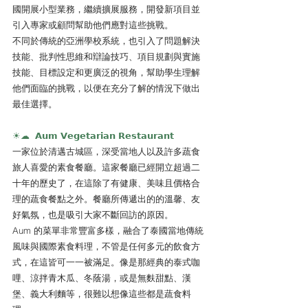
國開展小型業務，繼續擴展服務，開發新項目並
引入專家或顧問幫助他們應對這些挑戰。
不同於傳統的亞洲學校系統，也引入了問題解決
技能、批判性思維和辯論技巧、項目規劃與實施
技能、目標設定和更廣泛的視角，幫助學生理解
他們面臨的挑戰，以便在充分了解的情況下做出
最佳選擇。
☀︎☁︎  𝗔𝘂𝗺 𝗩𝗲𝗴𝗲𝘁𝗮𝗿𝗶𝗮𝗻 𝗥𝗲𝘀𝘁𝗮𝘂𝗿𝗮𝗻𝘁
一家位於清邁古城區，深受當地人以及許多蔬食
旅人喜愛的素食餐廳。這家餐廳已經開立超過二
十年的歷史了，在這除了有健康、美味且價格合
理的蔬食餐點之外。餐廳所傳遞出的的溫馨、友
好氣氛，也是吸引大家不斷回訪的原因。
Aum 的菜單非常豐富多樣，融合了泰國當地傳統
風味與國際素食料理，不管是任何多元的飲食方
式，在這皆可一一被滿足。像是那經典的泰式咖
哩、涼拌青木瓜、冬蔭湯，或是無麩甜點、漢
堡、義大利麵等，很難以想像這些都是蔬食料