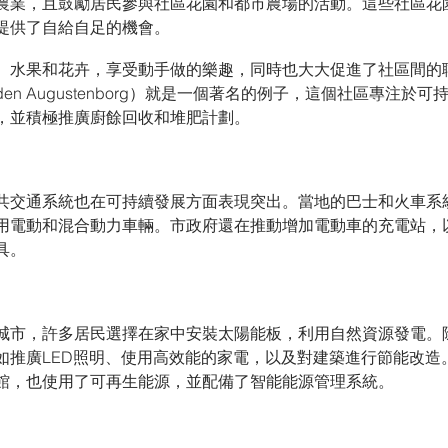
農業，且鼓勵居民參與社區花園和都市農場的活動。這些社區花
提供了自給自足的機會。
、水果和花卉，享受動手做的樂趣，同時也大大促進了社區間的
aden Augustenborg）就是一個著名的例子，這個社區專注於
，並積極推廣廚餘回收和堆肥計劃。
共交通系統也在可持續發展方面表現突出。當地的巴士和火車系
用電動和混合動力車輛。市政府還在推動增加電動車的充電站，
具。
城市，許多居民選擇在家中安裝太陽能板，利用自然資源發電。
如推廣LED照明、使用高效能的家電，以及對建築進行節能改造
館，也使用了可再生能源，並配備了智能能源管理系統。