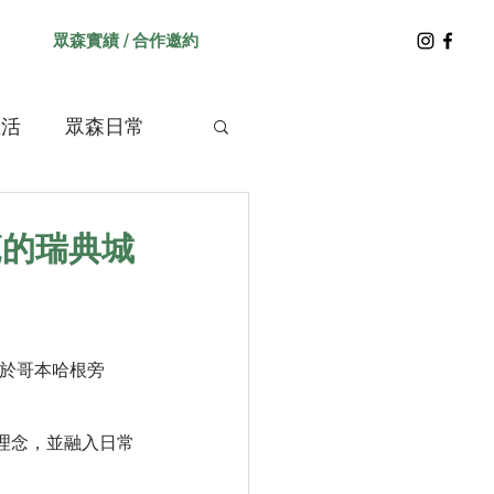
眾森實績 / 合作邀約
生活
眾森日常
範的瑞典城
位於哥本哈根旁
理念，並融入日常