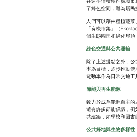
在這不僅積極推廣城市
了綠色空間，還為居民
人們可以藉由種植蔬菜
「有機市集」（Ekost
個生態園區和綠化屋頂
綠色交通與公共運輸
除了上述幾點之外，公
率為目標，逐步推動使
電動車作為日常交通工
節能與再生能源
致力於成為能源自主的
還有許多節能倡議，例
共建築，如學校和圖書
公共綠地與生物多樣性