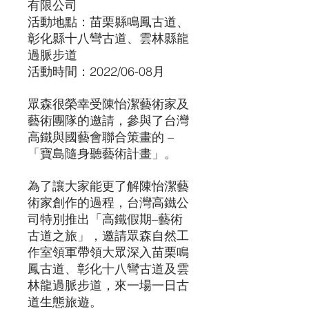
有限公司
活動地點：苗栗縣鳴鳳古道、
彰化縣十八彎古道、雲林縣龍
過脈步道
活動時間：2022/06-08月
眾森很榮幸受陳怡潔藝術家及
藝術團隊的邀請，參與了台灣
高鐵與國藝會聯合策畫的 –
「寶島隨身聽藝術計畫」。
為了讓大家能更了解陳怡潔藝
術家創作的過程，台灣高鐵公
司特別推出「高鐵假期–藝術
古道之旅」，邀請眾森自然工
作室領軍帶領大眾深入苗栗鳴
鳳古道、彰化十八彎古道及雲
林龍過脈步道，來一場一日古
道生態旅遊。