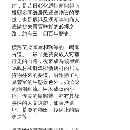
前，是昔日彰化縣社頭鄉與南
投縣名間鄉居民運送物資的要
道，也是鹿港及溪湖等地商人
雇請挑夫買賣鹽貨的必經之
路，約有三、四百年歷史。
橫跨苗栗頭屋和獅潭的「鳴鳳
古道」，最早是賽夏族人狩獵
行走的山路，後來成為頭屋鄉
鳴鳳村和獅潭鄉新店村的居民
貨物往來的要道。沿途除了可
見豐富的生態景色外，如沁涼
的涓涓細流、巨木成蔭的小
徑、優美的鳥鳴聲，亦有具故
事性的人文遺跡，如黃厝遺
址、荒廢的梯田、稜線上的隘
勇道等。