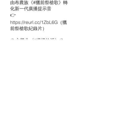
由布農族《#獵前祭槍歌》轉
化新一代廣播提示音
👉
https://reurl.cc/1ZbL6G
（獵
前祭槍歌紀錄片）
❍ 主題曲《#慢慢快活》❍
柯智豪X #王宏恩 X #荒山亮 X
#羅文裕 合創
👉
https://lnk.to/FormosaWalkma
n
❍ 《寶島隨身聽 -線上說唱
會》Podcast 系列節目 ❍
👉EP07｜談旅遊：古道踏查
與在地旅遊 - 雲林、彰化、苗
栗