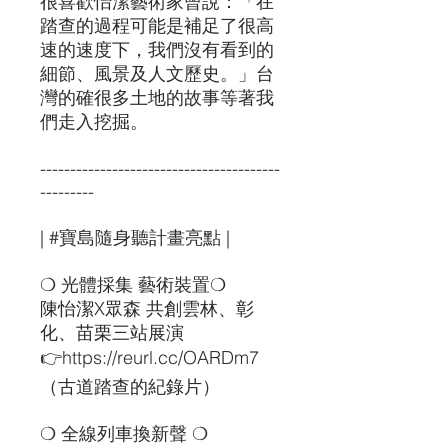
很喜歡怡潔藝術家曾說：「在
踏查的過程可能是補足了很高
速的速度下，我們沒有看到的
細節、風景及人文歷史。」台
灣的確很多土地的故事等著我
們走入挖掘。
----------------------------------------
---------
| #寶島隨身聽計畫亮點 |
❍ 光體採集 藝術裝置❍
陳怡潔X眾森 共創雲林、彰
化、苗栗三站展演
👉
https://reurl.cc/OARDm7
（古道踏查的紀錄片）
❍ 全線列車換新聲 ❍