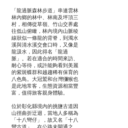
「龍過脈森林步道」串連雲林
林內鄉的林中、林南及坪頂三
村，相傳從草嶺、竹山交界處
往低山俯瞰，林內境內山脈稜
線狀似一條龍的背脊，到濁水
溪與清水溪交會口時，又像是
龍汲水，因此得名「龍過
脈」。若在適合的時間來訪、
耐心等待，或許能夠看到美麗
的紫斑蝶群和越趨稀有保育的
八色鳥。大冠鷲和台灣獼猴也
是此地常客，生態資源相當豐
富，值得旅客親身體驗。
位於彰化縣境內的挑鹽古道因
山徑曲折迂迴，當地人多稱為
「十八彎仔」，故又名「十八
彎古道」，在公路未開通之