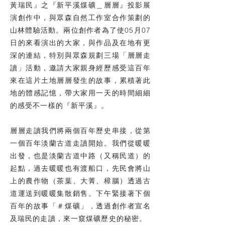
黃瑞民』之『新平溪煤礦＿層層』投影展
演創作中，與眾森自然工作室合作策劃的
山林體驗活動。兩位創作者為了使05月07
日的來看演出的大家，與作品及在地有更
深的連結，特別與眾森規劃三場「層層走
讀」活動，邀請大家親身經歷感受這百年
來在這片土地層層發生的故事，累積著此
地的體感記憶，帶大家用一天的時間細細
的感受不一樣的『新平溪』。
層層走讀我們將兩個百年歷史串接，從第
一個百年淡蘭古道走讀開始。我們從暖暖
出發，也是淡蘭古道中路（又稱民道）的
起點，過去暖暖也有渡船口，先民會將山
上的農作物（茶葉、大菁、樟腦）透過古
道運送到暖暖集散銷售。下午緊接著下個
百年的故事「＃煤礦」，透過創作者宣名
及瑞民的走讀，來一窺煤礦歷史的秘密。