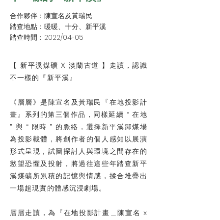
合作夥伴：陳宣名及黃瑞民
踏查地點：暖暖、十分、新平溪
踏查時間：2022/04-05
【 新平溪煤礦 X 淡蘭古道 】走讀，認識
不一樣的『新平溪』
《層層》是陳宣名及黃瑞民『在地投影計
畫』系列的第三個作品，同樣延續 “ 在地
” 與 “ 限時 ” 的脈絡，選擇新平溪卸煤場
為投影載體，將創作者的個人感知以展演
形式呈現，試圖探討人與環境之間存在的
慾望恐懼及投射，將過往這些年踏查新平
溪煤礦所累積的記憶與情感，揉合堆疊出
一場超現實的體感沉浸劇場。
層層走讀，為『在地投影計畫＿陳宣名 x