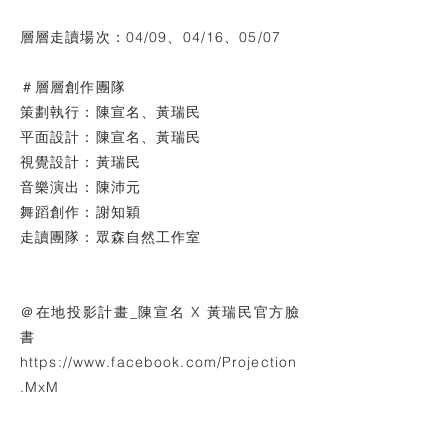
層層走讀場次：04/09、04/16、05/07
＃層層創作團隊
策劃執行：陳宣名、黃瑞民
平面設計：陳宣名、黃瑞民
視覺設計：黃瑞民
音樂演出：陳沛元
舞蹈創作：謝知穎
走讀團隊：眾森自然工作室
＠在地投影計畫_陳宣名 X 黃瑞民官方臉
書
https://www.facebook.com/Projection
.MxM