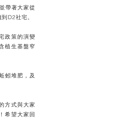
，並帶著大家從
到D2社宅。
宅政策的演變
含植生基盤窄
蚯蚓堆肥，及
的方式與大家
！希望大家回