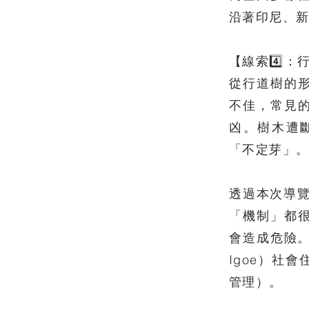
沿著印尼、
【線索4️⃣：
從行道樹的
不佳，常見
凶。樹木遭
「不定芽」
透過本次導
「機制」都
會造成危險。
Igoe）社
管理）。