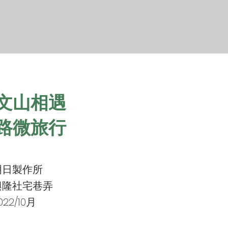
文山相遇
路微旅行
明日製作所
興隆社宅巷弄
2/10月