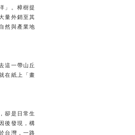
洋」。樟樹提
大量外銷至其
自然與產業地
去這一帶山丘
就在紙上「畫
，卻是日常生
因後發現，構
於台灣，一路