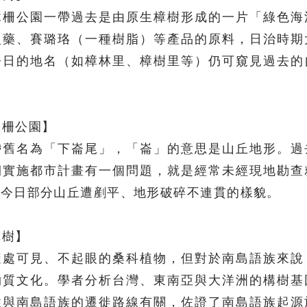
木柵公園一帶過去是由原生樟樹形成的一片「綠色海
火藥、賽璐珞（一種樹脂）等產品的原料，日治時期
今日的地名（如樟林里、樟樹里等）仍可窺見過去的
木柵公園】
帶舊名為「下崙尾」，「崙」的意思是山丘地形。過
期實施都市計畫有一個問題，就是經常未經現地勘查
成今日部分山丘遭剷平、地形破碎不連貫的樣貌。
構樹】
隨處可見、不起眼的桑科植物，但對於南島語族來說
物質文化。學者分析台灣、東南亞與大洋洲的構樹基
性與南島語族的遷徙路線有關，佐證了南島語族起源