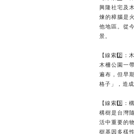
興隆社宅及
煉的樟腦是
他地區。從
景。
【線索2️⃣：
木柵公園一
遍布，但早
格子」，造
【線索3️⃣：
構樹是台灣
活中重要的
樹基因多樣