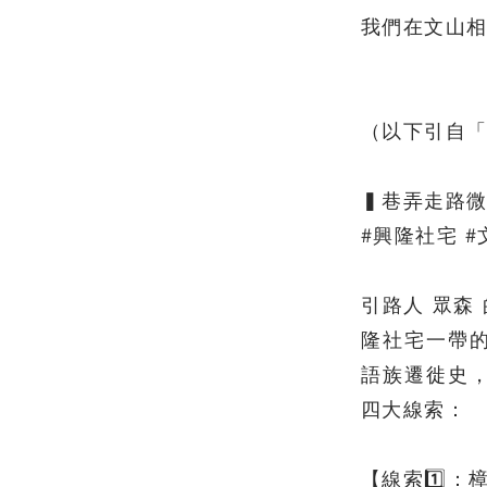
我們在文山相
（以下引自
▍巷弄走路
#興隆社宅 #
引路人 眾森
隆社宅一帶
語族遷徙史
四大線索：
【線索1️⃣：