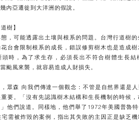
新幾內亞遷徙到大洋洲的假說。
行道樹】
形態，可能透露出土壤與根系的問題。台灣行道樹的
的花台會限制根系的成長，錯誤修剪樹木也是造成樹
斷頭時，為了求生存，必須長出不符合樹體生長結
。當颱風來襲，就容易造成人財損失。
覽，眾森 向我們傳達一個觀念：不管是自然界還是人
很重要。「沒有先認識樹木結構和生長機制的時候，
」他們說道。同樣地，他們舉了1972年美國普魯特伊果（
會住宅需被炸毀的案例，指出其失敗的主因正是缺乏