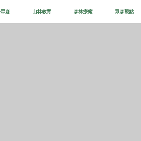
於眾森
山林教育
森林療癒
眾森觀點