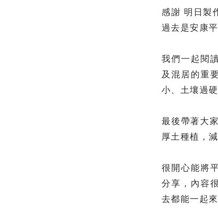
感謝 明日製
過去是安康平
我們一起閱
及混居的重
小、土壤過
最後帶著大
厚土種植，
很開心能將
分享，內容
去都能一起