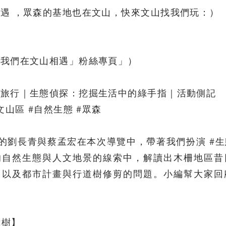
遇 ，眾森的基地也在文山，快來文山找我們玩：）
「我們在文山相遇」粉絲專頁」）
微旅行｜生態偵探：挖掘生活中的綠手指｜活動側記
文山區 #自然生態 #眾森
 的劉長青與蔡孟宏在本次導覽中，帶著我們扮演 #
的自然生態與人文地景的線索中，解讀出木柵地區昔
，以及都市計畫與行道樹修剪的問題。小編幫大家回
樟樹】