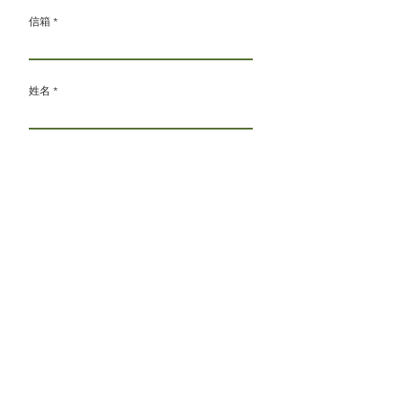
信箱
姓名
電話
Sign Up
2
加入Line官方帳號，訊息不漏接