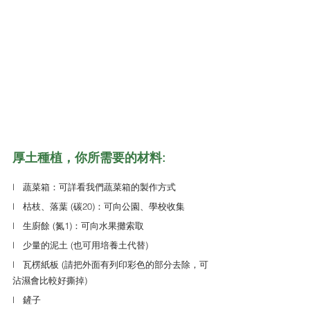
厚土種植，你所需要的材料:
l   蔬菜箱：可詳看我們蔬菜箱的製作方式
l   枯枝、落葉 (碳20)：可向公園、學校收集
l   生廚餘 (氮1)：可向水果攤索取
l   少量的泥土 (也可用培養土代替)
l   瓦楞紙板 (請把外面有列印彩色的部分去除，可
沾濕會比較好撕掉)
l   鏟子