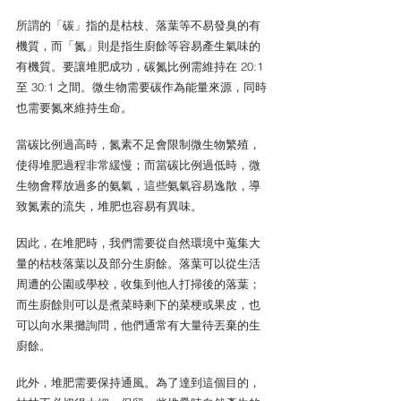
所謂的「碳」指的是枯枝、落葉等不易發臭的有
機質，而「氮」則是指生廚餘等容易產生氣味的
有機質。要讓堆肥成功，碳氮比例需維持在 20:1 
至 30:1 之間。微生物需要碳作為能量來源，同時
也需要氮來維持生命。
當碳比例過高時，氮素不足會限制微生物繁殖，
使得堆肥過程非常緩慢；而當碳比例過低時，微
生物會釋放過多的氨氣，這些氨氣容易逸散，導
致氮素的流失，堆肥也容易有異味。
因此，在堆肥時，我們需要從自然環境中蒐集大
量的枯枝落葉以及部分生廚餘。落葉可以從生活
周遭的公園或學校，收集到他人打掃後的落葉；
而生廚餘則可以是煮菜時剩下的菜梗或果皮，也
可以向水果攤詢問，他們通常有大量待丟棄的生
廚餘。
此外，堆肥需要保持通風。為了達到這個目的，