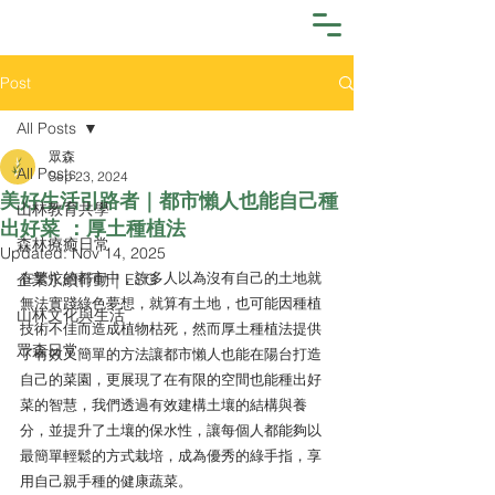
Post
All Posts
眾森
All Posts
Sep 23, 2024
美好生活引路者｜都市懶人也能自己種
山林教育共學
出好菜 ：厚土種植法
森林療癒日常
Updated:
Nov 14, 2025
在繁忙的都市中，許多人以為沒有自己的土地就
企業永續行動｜ESG
無法實踐綠色夢想，就算有土地，也可能因種植
山林文化與生活
技術不佳而造成植物枯死，然而厚土種植法提供
眾森日常
了有效又簡單的方法讓都市懶人也能在陽台打造
自己的菜園，更展現了在有限的空間也能種出好
菜的智慧，我們透過有效建構土壤的結構與養
分，並提升了土壤的保水性，讓每個人都能夠以
最簡單輕鬆的方式栽培，成為優秀的綠手指，享
用自己親手種的健康蔬菜。