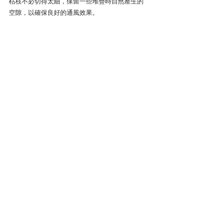
枯枝不必切得太細，保留一些堆疊時自然產生的
空隙，以確保良好的通風效果。