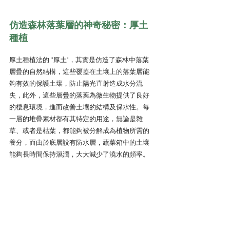
仿造森林落葉層的神奇秘密：厚土
種植
厚土種植法的 "厚土"，其實是仿造了森林中落葉
層疊的自然結構，這些覆蓋在土壤上的落葉層能
夠有效的保護土壤，防止陽光直射造成水分流
失，此外，這些層疊的落葉為微生物提供了良好
的棲息環境，進而改善土壤的結構及保水性。每
一層的堆疊素材都有其特定的用途，無論是雜
草、或者是枯葉，都能夠被分解成為植物所需的
養分，而由於底層設有防水層，蔬菜箱中的土壤
能夠長時間保持濕潤，大大減少了澆水的頻率。