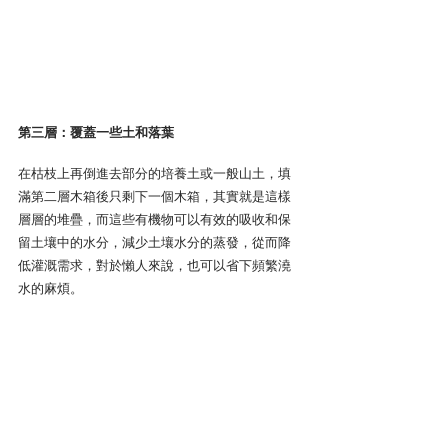
第三層：覆蓋一些土和落葉
在枯枝上再倒進去部分的培養土或一般山土，填
滿第二層木箱後只剩下一個木箱，其實就是這樣
層層的堆疊，而這些有機物可以有效的吸收和保
留土壤中的水分，減少土壤水分的蒸發，從而降
低灌溉需求，對於懶人來說，也可以省下頻繁澆
水的麻煩。