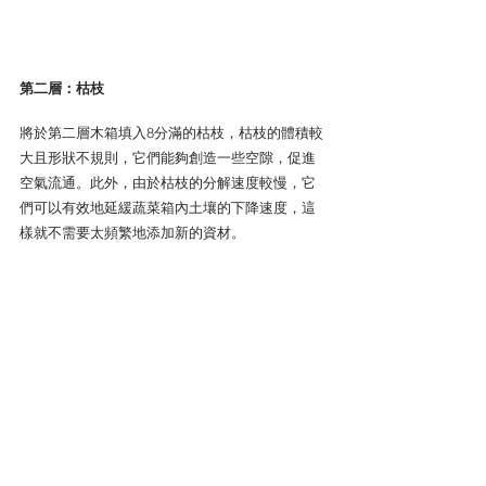
第二層：枯枝
將於第二層木箱填入8分滿的枯枝，枯枝的體積較
大且形狀不規則，它們能夠創造一些空隙，促進
空氣流通。此外，由於枯枝的分解速度較慢，它
們可以有效地延緩蔬菜箱內土壤的下降速度，這
樣就不需要太頻繁地添加新的資材。