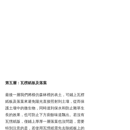
第五層：瓦楞紙板及落葉
最後一層我們將模仿森林裡的表土，可鋪上瓦楞
紙板及落葉來避免陽光直接照射到土壤，從而保
護土壤中的微生物，同時達到保水和防止雜草生
長的效果，也可防止下方廚餘味道飄出。若沒有
瓦愣紙版，僅鋪上厚厚一層落葉也沒問題，需要
特別注意的是，若使用瓦愣紙需先去除紙板上的