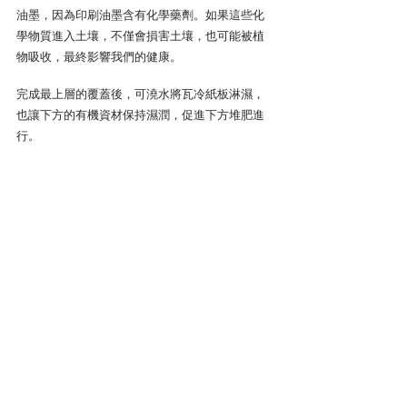
油墨，因為印刷油墨含有化學藥劑。如果這些化
學物質進入土壤，不僅會損害土壤，也可能被植
物吸收，最終影響我們的健康。
完成最上層的覆蓋後，可澆水將瓦冷紙板淋濕，
也讓下方的有機資材保持濕潤，促進下方堆肥進
行。