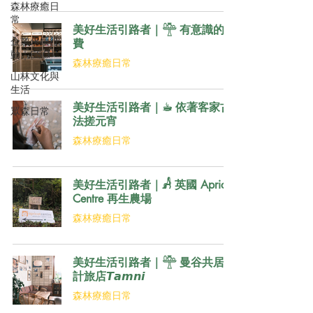
森林療癒日
常
美好生活引路者｜𓊯 有意識的消
企業永續行
費
動｜ESG
森林療癒日常
山林文化與
生活
美好生活引路者｜☕︎ 依著客家古
眾森日常
法搓元宵
森林療癒日常
美好生活引路者｜𓀻 英國 Apricot
Centre 再生農場
森林療癒日常
美好生活引路者｜𓊯 曼谷共居設
計旅店𝙏𝙖𝙢𝙣𝙞
森林療癒日常