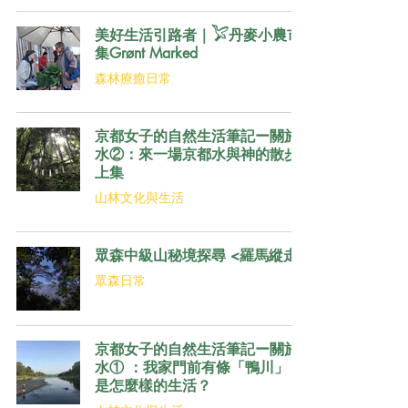
美好生活引路者｜𓅯丹麥小農市
集Grønt Marked
森林療癒日常
京都女子的自然生活筆記ー關於
水②：來一場京都水與神的散步
上集
山林文化與生活
眾森中級山秘境探尋 <羅馬縱走>
眾森日常
京都女子的自然生活筆記ー關於
水① ：我家門前有條「鴨川」，
是怎麼樣的生活？