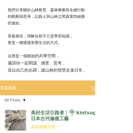
我們分享關於山林教育、森林療癒與永續行動
的觀察與思考，記錄人與山林之間真實而細微
的連結。
眾森相信，理解自然不只是學習知識，
更是一種慢慢形塑生活的方式。
的共學空間，
這裡是一個開放
邀請你一起閱讀、感受、思考，
並以自己的步調，讓山林的智慧走進日常。
眾森觀點
All Posts
All Posts
美好生活引路者｜𓊯 𝗸𝗶𝗻𝘁𝘀𝘂𝗴𝗶
日本古代修復工藝
山林教育共
學
森林療癒日常