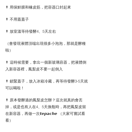
↟ 用保鮮膜和橡皮筋，把容器口封起來
↟ 不用蓋蓋子
↟ 放室溫等待發酵4、5天左右
（會發現液體頂端出現很多小泡泡，那就是酵種
啦）
↟ 這時候需要，拿出一個新玻璃容器，把液體倒
入新容器裡，鳳梨皮不要一起倒入
↟ 鎖緊蓋子，放入冰箱冷藏，再等待發酵3-5天就
可以喝啦！
↟ 原本發酵過的鳳梨皮怎辦？這次就真的會丟
掉，或是也有人在4、5天換瓶時，再把鳳梨皮留
在新容器，再做一次𝙩𝙚𝙥𝙖𝙘𝙝𝙚 （大家可嘗試看
看）