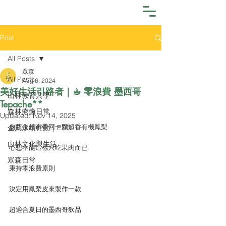
Post
All Posts
眾森
All Posts
Aug 6, 2024
美好生活引路者｜☕︎ 零浪費 墨西哥
山林教育共學
Tepache**
森林療癒日常
Updated:
Nov 14, 2025
自蔬食超市帶回一顆超香有機鳳梨
企業永續行動｜ESG
山林文化與生活
心想不能這樣只吃果肉而已
眾森日常
秉持零浪費原則
決定用鳳梨皮來製作一款
超適合夏日的墨西哥飲品