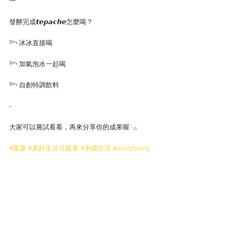
一
發酵完成𝙩𝙚𝙥𝙖𝙘𝙝𝙚怎麼喝？
𓆸 冰冰直接喝
𓆸 加氣泡水一起喝
𓆸 自創特調飲料
-
大家可以嘗試看看，再來分享你的成果喔𓂅
#眾森
#美好生活引路者
#永續生活
#everybeing