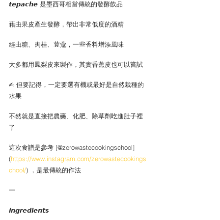
𝙩𝙚𝙥𝙖𝙘𝙝𝙚 是墨西哥相當傳統的發酵飲品
藉由果皮產生發酵，帶出非常低度的酒精
經由糖、肉桂、荳蔻，一些香料增添風味
大多都用鳳梨皮來製作，其實香蕉皮也可以嘗試
✍︎ 但要記得，一定要選有機或最好是自然栽種的
水果
不然就是直接把農藥、化肥、除草劑吃進肚子裡
了
這次食譜是參考 [@zerowastecookingschool]
(
https://www.instagram.com/zerowastecookings
chool/
) ，是最傳統的作法
一
𝙞𝙣𝙜𝙧𝙚𝙙𝙞𝙚𝙣𝙩𝙨